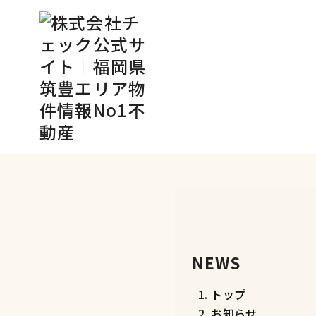
コ
ン
テ
ン
ツ
へ
NEWS
移
トップ
動
お知らせ